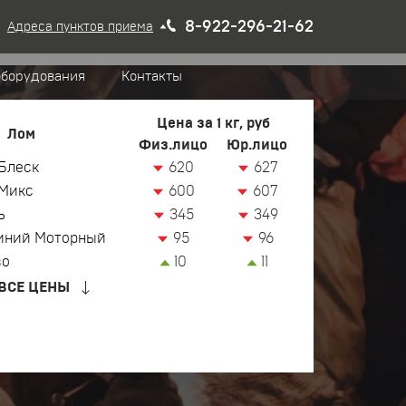
8-922-296-21-62
Адреса пунктов приема
оборудования
Контакты
Цена за 1 кг, руб
Лом
Физ.лицо
Юр.лицо
Блеск
620
627
Микс
600
607
ь
345
349
иний Моторный
95
96
зо
10
11
ВСЕ ЦЕНЫ