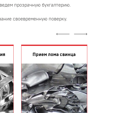
ведем прозрачную бухгалтерию.
вание своевременную поверку.
Прием
ния
Прием лома свинца