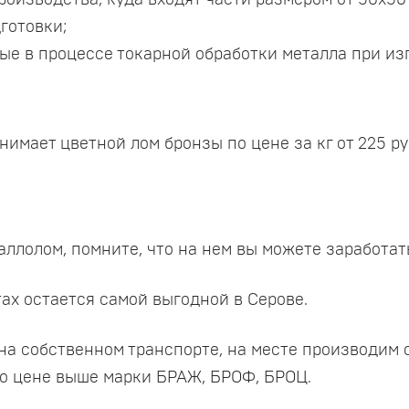
оизводства, куда входят части размером от 50х50 
готовки;
ые в процессе токарной обработки металла при и
имает цветной лом бронзы по цене за кг от 225 ру
и
ллолом, помните, что на нем вы можете заработат
тах остается самой выгодной в Серове.
а собственном транспорте, на месте производим о
о цене выше марки БРАЖ, БРОФ, БРОЦ.