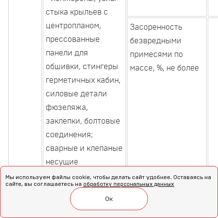
стыка крыльев с
центропланом,
Засоренность
прессованные
безвредными
панели для
примесями по
обшивки, стингеры
массе, %, не более
герметичных кабин,
силовые детали
фюзеляжа,
заклепки, болтовые
соединения;
сварные и клепаные
несущие
строительные
Мы используем файлы cookie, чтобы делать сайт удобнее. Оставаясь на
Засоренность
сайте, вы соглашаетесь на
обработку персональных данных
конструкции.
железом
д
Ок
Марки
: В92, В94,