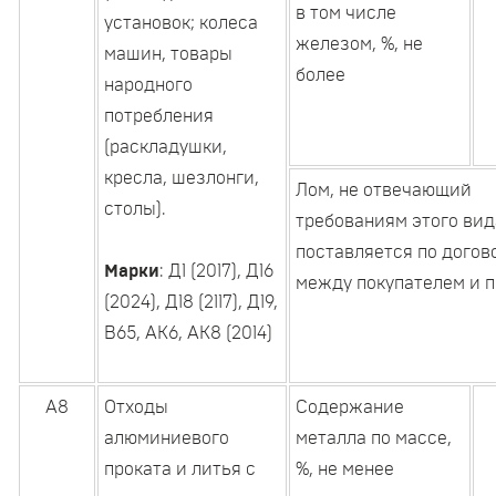
в том числе
установок; колеса
железом, %, не
машин, товары
более
народного
потребления
(раскладушки,
кресла, шезлонги,
Лом, не отвечающий
столы).
требованиям этого вид
поставляется по догов
Марки
: Д1 (2017), Д16
между покупателем и 
(2024), Д18 (2117), Д19,
В65, АК6, АК8 (2014)
А8
Отходы
Содержание
алюминиевого
металла по массе,
проката и литья с
%, не менее