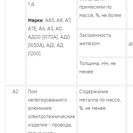
т.д.
примесями по
массе, %, не более
Марки
: А85, А8, А7,
А7Е, А6, А5, А0,
Засоренность
АД00 (1070А), АД0
железом
д
(1050А), АД1, АД
(1200)
Толщина, мм, не
менее
А2
Лом
Содержание
нелегированного
металла по массе,
алюминия:
%, не менее
электротехнические
изделия - провода,