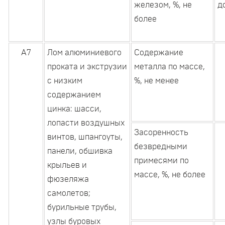
железом, %, не
д
более
А7
Лом алюминиевого
Содержание
проката и экструзии
металла по массе,
с низким
%, не менее
содержанием
цинка: шасси,
лопасти воздушных
Засоренность
винтов, шпангоуты,
безвредными
панели, обшивка
примесями по
крыльев и
массе, %, не более
фюзеляжа
самолетов;
бурильные трубы,
узлы буровых