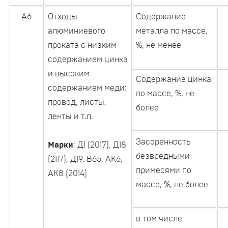
А6
Отходы
Содержание
алюминиевого
металла по массе,
проката с низким
%, не менее
содержанием цинка
и высоким
Содержание цинка
содержанием меди:
по массе, %, не
провод, листы,
более
ленты и т.п.
Засоренность
Марки
: Д1 (2017), Д18
безвредными
(2117), Д19, В65, АК6,
примесями по
АК8 (2014)
массе, %, не более
в том числе