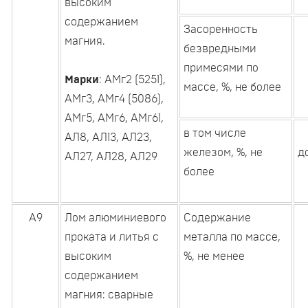
высоким
содержанием
Засоренность
магния.
безвредными
примесями по
Марки
: АМг2 (5251),
массе, %, не более
АМг3, АМг4 (5086),
АМг5, АМг6, АМг61,
в том числе
АЛ8, АЛ13, АЛ23,
железом, %, не
д
АЛ27, АЛ28, АЛ29
более
А9
Лом алюминиевого
Содержание
проката и литья с
металла по массе,
высоким
%, не менее
содержанием
магния: сварные