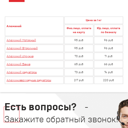
Цена за 1 кг
Алюминий
Физ.лицо, оплата
Юр.лицо, оплата
на карту
по безналу
Алюминий Моторный
95 руб
96 руб
Алюминий Вторичный
95 руб
96 руб
Алюминий стружка
70 руб
71 руб
Алюминий Банка
65 руб
66 руб
Алюминий радиаторы
73 руб
74 руб
Алюминиево-медные радиаторы
217 руб
220 руб
Есть вопросы?
-
Закажите обратный звонок!