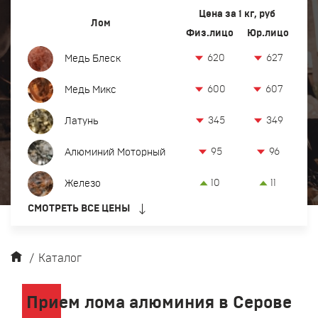
Вывоз и демонтаж лома
Цена за 1 кг, руб
Лом
Физ.лицо
Юр.лицо
Закупка кабеля
620
627
Медь Блеск
Закупка оргтехники и оборудования
600
607
Медь Микс
Контакты
345
349
Латунь
Заказать обратный звонок
95
96
Алюминий Моторный
Прием лома цветных и черных металлов в Челябинске
10
11
Железо
8-922-296-21-62
СМОТРЕТЬ ВСЕ ЦЕНЫ
офис:
serov@metalfree.ru
/
Каталог
Прием лома алюминия в Серове