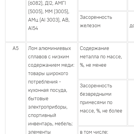
(6082), Д12, АМГ1
(5005), ММ (3005),
Засоренность
АМц (Аl 3003), АВ,
железом
д
А154
А5
Лом алюминиевых
Содержание
сплавов с низким
металла по массе,
содержанием меди:
%, не менее
товары широкого
потребления -
Засоренность
кухонная посуда,
безвредными
бытовые
примесями по
электроприборы,
массе, %, не более
спортивный
инвентарь, мебель;
элементы
в том числе: