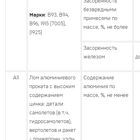
Засоренность
безвредными
Марки
: В93, В94,
примесями по
В96, 1915 (7005),
массе, %, не более
(1925)
Засоренность
железом
д
А11
Лом алюминиевого
Содержание
проката с высоким
алюминия по
содержанием
массе, %, не менее
цинка: детали
самолетов (в т.ч.
гидросамолетов),
вертолетов и ракет
- лонжероны, узлы