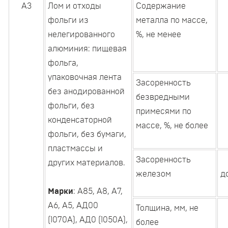
A3
Лом и отходы
Содержание
фольги из
металла по массе,
нелегированного
%, не менее
алюминия: пищевая
фольга,
упаковочная лента
Засоренность
без анодированной
безвредными
фольги, без
примесями по
конденсаторной
массе, %, не более
фольги, без бумаги,
пластмассы и
Засоренность
других материалов.
железом
д
Марки
: А85, А8, А7,
А6, А5, АД00
Толщина, мм, не
(1070А), АД0 (1050А),
более