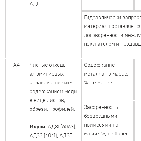
АД1
Гидравлически запрес
материал поставляется
договоренности между
покупателем и продав
А4
Чистые отходы
Содержание
алюминиевых
металла по массе,
сплавов с низким
%, не менее
содержанием меди
в виде листов,
Засоренность
обрези, профилей.
безвредными
примесями по
Марки
: АД31 (6063),
массе, %, не более
АД33 (6061), АД35