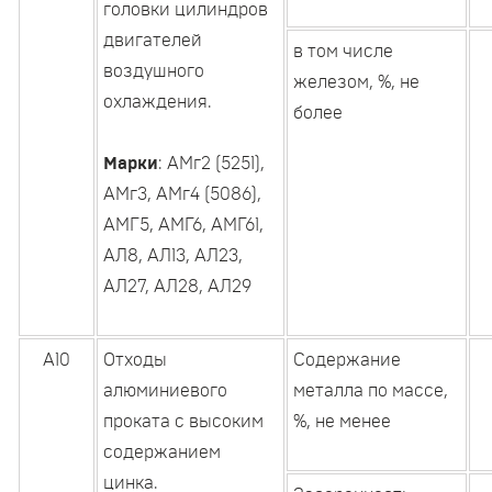
головки цилиндров
двигателей
в том числе
воздушного
железом, %, не
охлаждения.
более
Марки
: АМг2 (5251),
АМг3, АМг4 (5086),
АМГ5, АМГ6, АМГ61,
АЛ8, АЛ13, АЛ23,
АЛ27, АЛ28, АЛ29
А10
Отходы
Содержание
алюминиевого
металла по массе,
проката с высоким
%, не менее
содержанием
цинка.