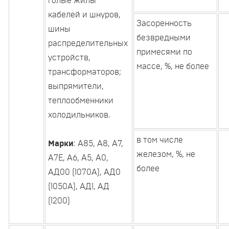
голые жилы
кабелей и шнуров,
Засоренность
шины
безвредными
распределительных
примесями по
устройств,
массе, %, не более
трансформаторов;
выпрямители,
теплообменники
холодильников.
в том числе
Марки
: А85, А8, А7,
железом, %, не
А7Е, А6, А5, А0,
более
АД00 (1070А), АД0
(1050А), АД1, АД
(1200)