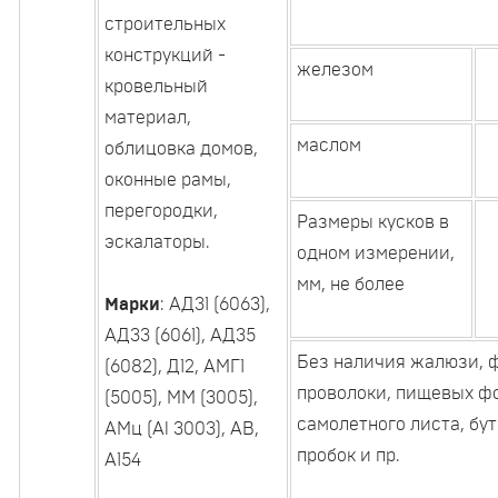
строительных
конструкций -
железом
кровельный
материал,
маслом
облицовка домов,
оконные рамы,
перегородки,
Размеры кусков в
эскалаторы.
одном измерении,
мм, не более
Марки
: АД31 (6063),
АД33 (6061), АД35
Без наличия жалюзи, 
(6082), Д12, АМГ1
проволоки, пищевых ф
(5005), ММ (3005),
самолетного листа, бу
АМц (Al 3003), АВ,
пробок и пр.
А154