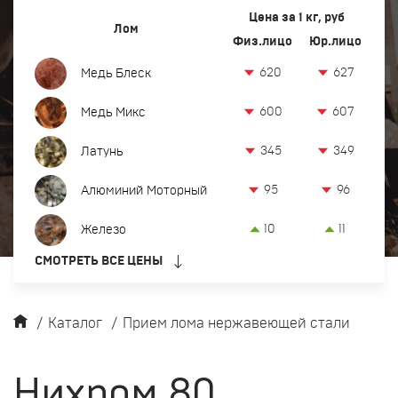
Вывоз и демонтаж лома
Цена за 1 кг, руб
Лом
Физ.лицо
Юр.лицо
Закупка кабеля
620
627
Медь Блеск
Закупка оргтехники и оборудования
600
607
Медь Микс
Контакты
345
349
Латунь
Заказать обратный звонок
95
96
Алюминий Моторный
Прием лома цветных и черных металлов в Челябинске
10
11
Железо
8-922-296-21-62
СМОТРЕТЬ ВСЕ ЦЕНЫ
офис:
serov@metalfree.ru
/
Каталог
/
Прием лома нержавеющей стали
Нихром 80