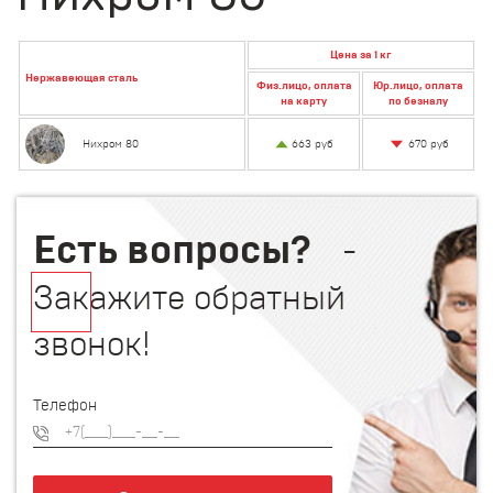
Цена за 1 кг
Нержавеющая сталь
Физ.лицо, оплата
Юр.лицо, оплата
на карту
по безналу
670 руб
Нихром 80
663 руб
Есть вопросы?
-
Закажите обратный
звонок!
Телефон